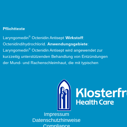
®
Soledum
®
Bronchicum
®
Contramutan
Pflichttexte
®
Monapax
®
Bronchostop
®
Laryngomedin
Octenidin Antisept
Wirkstoff
:
Octenidindihydrochlorid.
Anwendungsgebiete
:
®
taxofit
®
Laryngomedin
Octenidin Antisept wird angewendet zur
®
Laxatan
M
kurzzeitig unterstützenden Behandlung von Entzündungen
®
Euminz
der Mund- und Rachenschleimhaut, die mit typischen
®
anginetten
Symptomen wie Schmerzen, Rötung und Schwellung
®
einhergehen. Laryngomedin
Octenidin Antisept wird
®
Laryngomedin
angewendet bei Erwachsenen und Jugendlichen ab 12
®
allergin
Jahren.
Wenn Sie sich nach 4 Tagen nicht besser oder gar
®
Sinulind
schlechter fühlen, wenden Sie sich an Ihren Arzt.
®
Traumaplant
Schmerzcreme
Warnhinweise:
Enthält Isomalt und Pfefferminzöl.
Packungsbeilage beachten. Zu Risiken und
®
Hepar-SL
Nebenwirkungen lesen Sie die Packungsbeilage und fragen
Impressum
®
Sedonium
Sie Ihre Ärztin, Ihren Arzt oder in Ihrer Apotheke. Stand:
Datenschutzhinweise
®
Jarsin
Okt-2024
Compliance