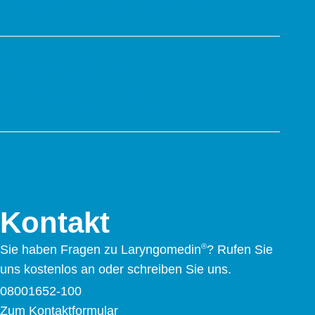
Laryngomedin
Mund- und Rachenentzündung
Marken von
Wirkstoffe
Produkte
Klosterfrau
Zum Angebot
Kontakt
Klosterfrau
®
Oyono
Syxyl
Akkermansia Probiocult
Kontakt
Murnauers Bachblüten
Cannaren-Cannaxil
®
Sie haben Fragen zu Laryngomedin
?
Rufen Sie
®
nasic
uns kostenlos an oder schreiben Sie uns.
®
neo-angin
08001652-100
Elektrolyte +
Zum Kontaktformular
®
Femannose